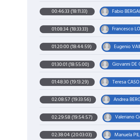
Fabio BERGA
00:46:33 (18:11:33)
Francesco LO
01:08:34 (18:33:33)
Eugenio VAIL
01:20:00 (18:44:59)
Giovanni DE 
01:30:01 (18:55:00)
Teresa CASO 
01:48:30 (19:13:29)
Andrea BERG
02:08:57 (19:33:56)
Valeriano Ci
02:29:58 (19:54:57)
Manuela PIL
02:38:04 (20:03:03)