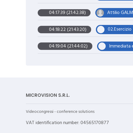
Attilio GALM
04:17:39 (21:42:38)
02.Esercizio
04:18:22 (21:43:20)
Immediata e
04:19:04 (21:44:02)
MICROVISION S.R.L.
Videocongressi - conference solutions
VAT identification number: 04565170877