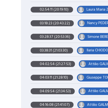
Laura Maria Z
02:54:11 (20:19:10)
Nancy PEDERZ
03:18:23 (20:43:22)
Simone BERE
03:28:37 (20:53:36)
Ilaria CHIODO
03:38:31 (21:03:30)
Attilio GAL
04:02:54 (21:27:53)
Giuseppe TOR
04:03:11 (21:28:10)
Attilio GAL
04:09:54 (21:34:53)
Attilio GALM
04:16:08 (21:41:07)